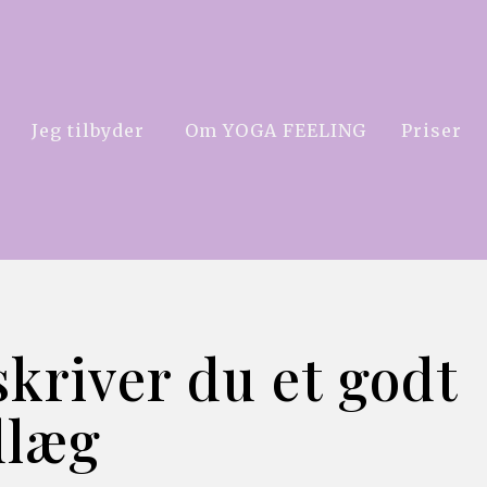
Jeg tilbyder 
Om YOGA FEELING
Priser
kriver du et godt 
dlæg