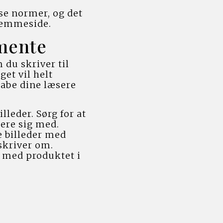
e normer, og det 
hjemmeside.
 mente
du skriver til 
t vil helt 
abe dine læsere 
leder. Sørg for at 
ere sig med. 
e billeder med 
kriver om. 
 med produktet i 