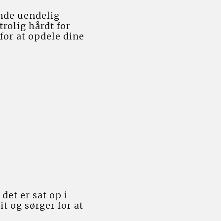
nde uendelig 
olig hårdt for 
for at opdele dine 
et er sat op i 
t og sørger for at 