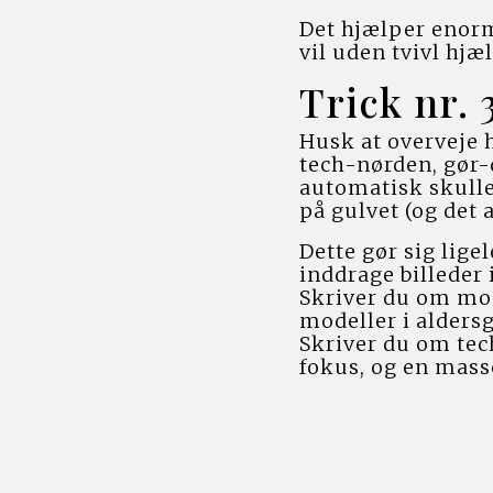
Det hjælper enorm
vil uden tvivl hj
Trick nr.
Husk at overveje h
tech-nørden, gør-d
automatisk skulle 
på gulvet (og det a
Dette gør sig lige
inddrage billeder 
Skriver du om mode
modeller i alders
Skriver du om tec
fokus, og en masse