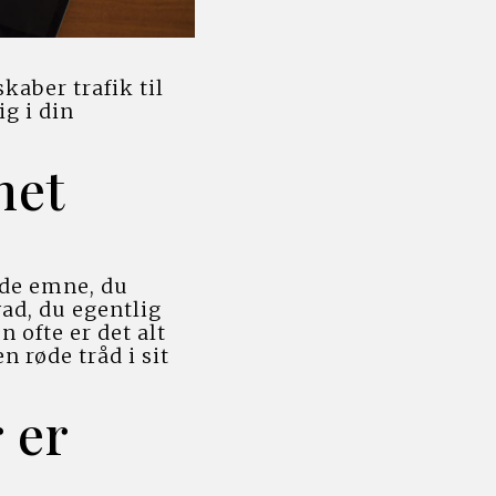
ber trafik til 
 i din 
et 
ede emne, du 
ad, du egentlig 
 ofte er det alt 
 røde tråd i sit 
er 