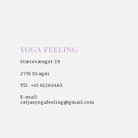
YOGA FEELING  
Stærevænget 29 
2791 Dragør 
Tlf.: +45 61260465.        
E-mail:
catjasyogafeeling@gmail.com