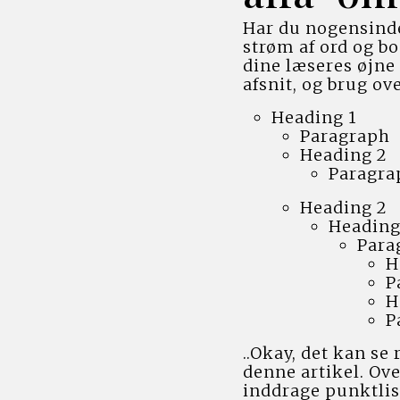
Har du nogensinde
strøm af ord og bo
dine læseres øjne 
afsnit, og brug ove
Heading 1
Paragraph
Heading 2
Paragra
Heading 2
Heading
Para
H
P
H
P
..Okay, det kan se
denne artikel. Over
inddrage punktlist