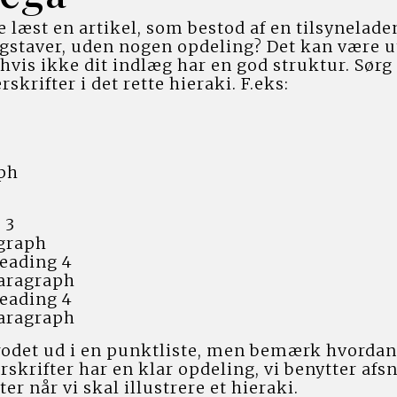
 læst en artikel, som bestod af en tilsynelade
gstaver, uden nogen opdeling? Det kan være utr
hvis ikke dit indlæg har en god struktur. Sørg 
rskrifter i det rette hieraki. F.eks:
ph
 3
graph
eading 4
aragraph
eading 4
aragraph
 rodet ud i en punktliste, men bemærk hvordan d
skrifter har en klar opdeling, vi benytter afsni
er når vi skal illustrere et hieraki.