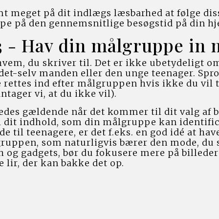
t meget på dit indlægs læsbarhed at følge diss
ælpe på den gennemsnitlige besøgstid på din 
 3 - Hav din målgruppe in
vem, du skriver til. Det er ikke ubetydeligt om 
et-selv manden eller den unge teenager. Sproge
rettes ind efter målgruppen hvis ikke du vil t
ntager vi, at du ikke vil).
ledes gældende når det kommer til dit valg af bil
i dit indhold, som din målgruppe kan identific
 til teenagere, er det f.eks. en god idé at hav
gruppen, som naturligvis bærer den mode, du s
h og gadgets, bør du fokusere mere på billeder
 lir, der kan bakke det op.