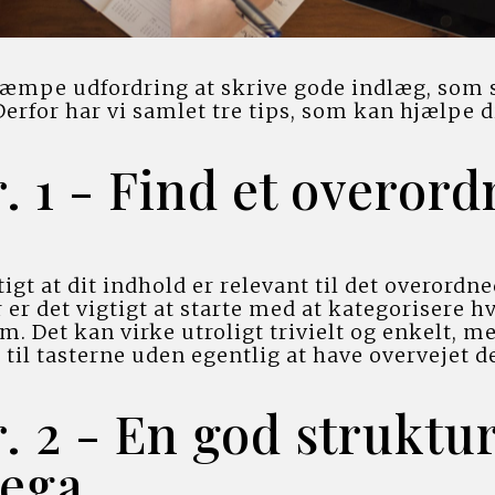
æmpe udfordring at skrive gode indlæg, som ska
rfor har vi samlet tre tips, som kan hjælpe dig
. 1 - Find et overordn
tigt at dit indhold er relevant til det overordn
 er det vigtigt at starte med at kategorisere hv
. Det kan virke utroligt trivielt og enkelt, men
til tasterne uden egentlig at have overvejet den
. 2 - En god struktur 
mega