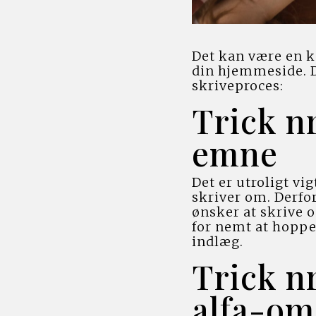
Det kan være en k
din hjemmeside. De
skriveproces:
Trick nr
emne
Det er utroligt vig
skriver om. Derfor
ønsker at skrive om
for nemt at hoppe 
indlæg.
Trick nr
alfa-o